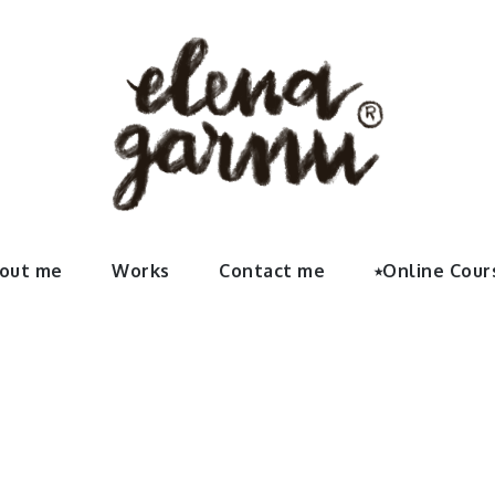
Garnu | We
rte, sus últimos proyectos, contactar con la artista y vínc
out me
Works
Contact me
⭑Online Cour
 elenaga