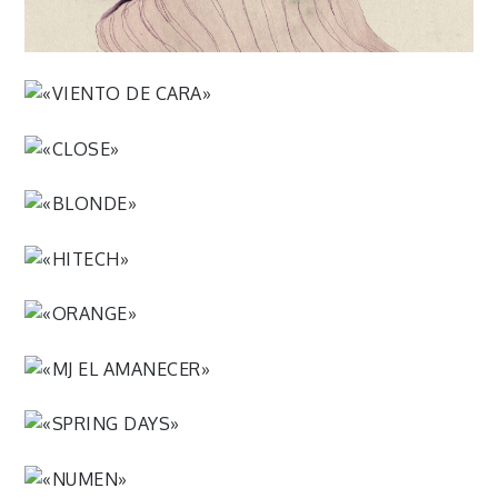
«VIENTO DE CARA»
«CLOSE»
«BLONDE»
«HITECH»
«ORANGE»
«MJ EL AMANECER»
«SPRING DAYS»
«NUMEN»