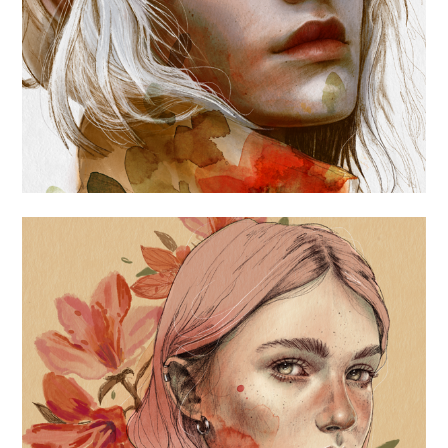
«FELICITY»