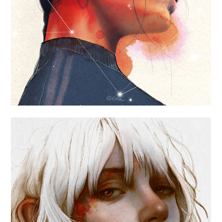
«FREE LIBRA»
«INSTEAD»