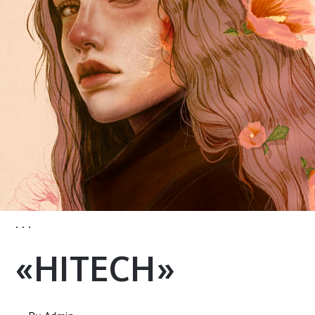
· · ·
«HITECH»