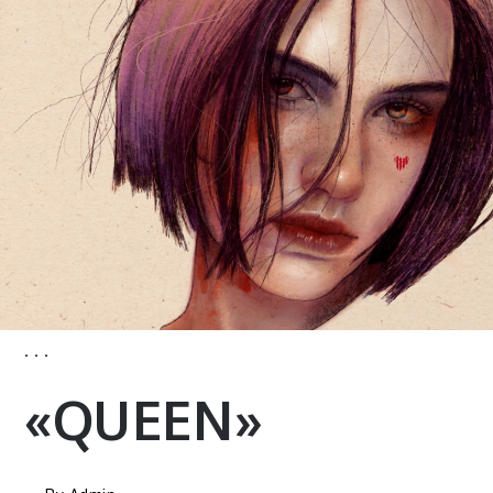
· · ·
«QUEEN»