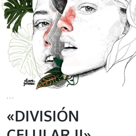
· · ·
«DIVISIÓN
CELULAR II»