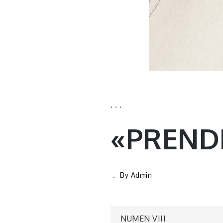
· · ·
«PREND
By
Admin
NUMEN VIII