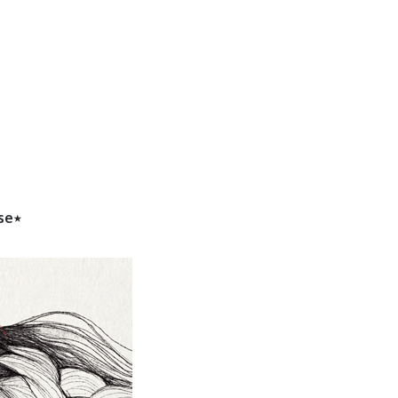
b oficial
ulos a sus redes sociales y tienda.
se⭑
rnu ®