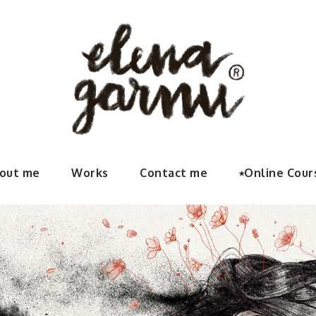
Garnu | We
rte, sus últimos proyectos, contactar con la artista y vínc
out me
Works
Contact me
⭑Online Cour
 elenaga