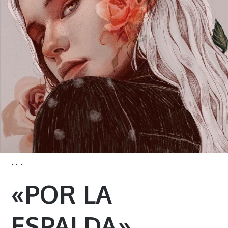
· · ·
«POR LA
ESPALDA»