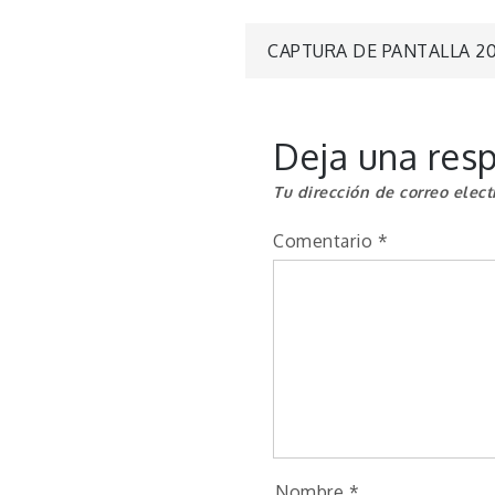
Navegaci
CAPTURA DE PANTALLA 2016
de
Deja una res
entradas
Tu dirección de correo elect
Comentario
*
Nombre
*