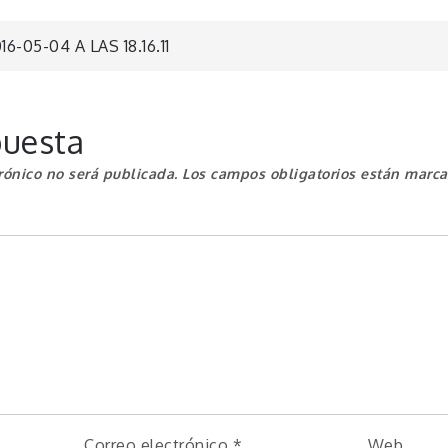
ón
-05-04 A LAS 18.16.11
puesta
rónico no será publicada.
Los campos obligatorios están marc
Correo electrónico
*
Web