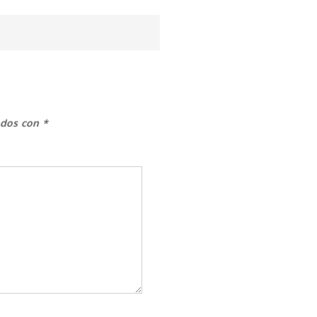
ados con
*