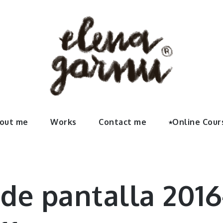
Garnu | We
rte, sus últimos proyectos, contactar con la artista y vínc
out me
Works
Contact me
⭑Online Cour
 elenaga
de pantalla 2016