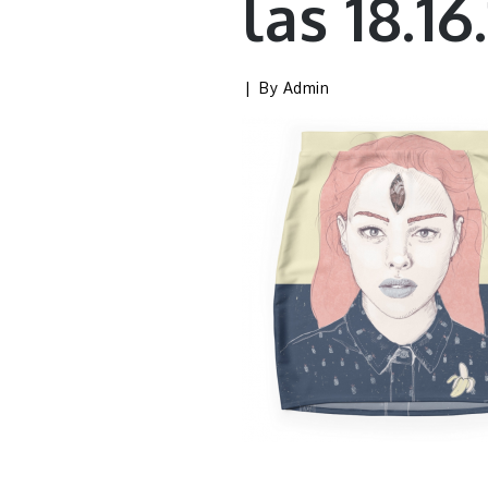
las 18.16.
By
Admin