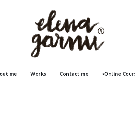
Garnu | We
rte, sus últimos proyectos, contactar con la artista y vínc
out me
Works
Contact me
⭑Online Cour
 elenaga